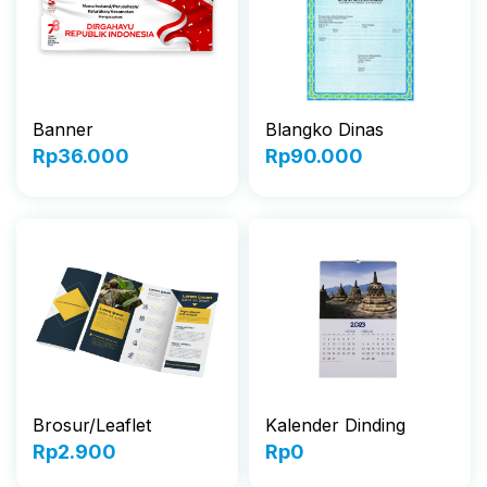
Banner
Blangko Dinas
Rp
36.000
Rp
90.000
Brosur/Leaflet
Kalender Dinding
Rp
2.900
Rp
0