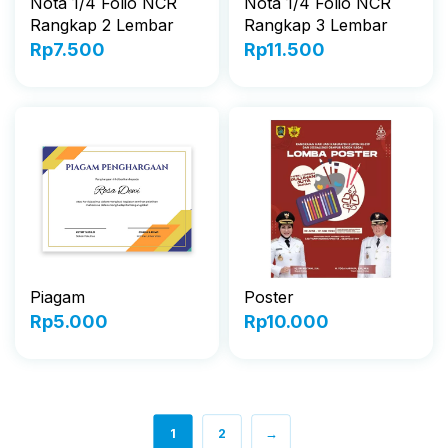
Nota 1/4 Folio NCR
Nota 1/4 Folio NCR
Rangkap 2 Lembar
Rangkap 3 Lembar
Rp
7.500
Rp
11.500
Piagam
Poster
Rp
5.000
Rp
10.000
1
2
→