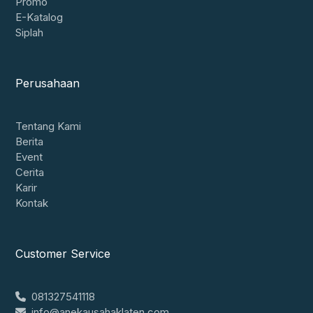
Promo
E-Katalog
Siplah
Perusahaan
Tentang Kami
Berita
Event
Cerita
Karir
Kontak
Customer Service
081327541118
info@anekausahaklaten.com