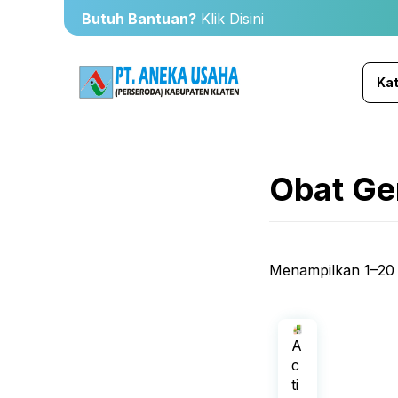
Butuh Bantuan?
Klik Disini
Kat
Obat Ge
Menampilkan 1–20 d
A
c
ti