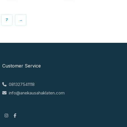
7
→
Customer Service
081327541118
info@anekausahaklaten.com