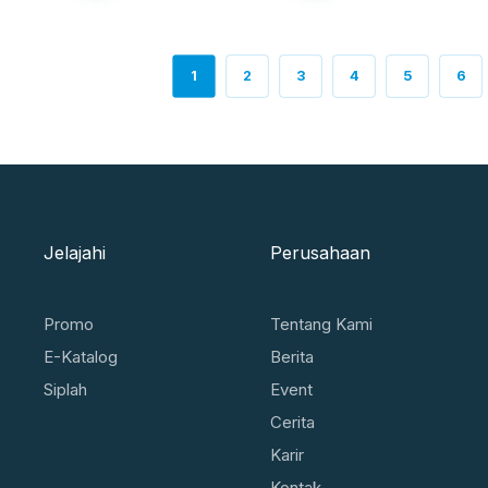
1
2
3
4
5
6
Jelajahi
Perusahaan
Promo
Tentang Kami
E-Katalog
Berita
Siplah
Event
Cerita
Karir
Kontak