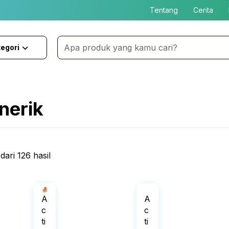
Tentang
Cerita
egori
nerik
ari 126 hasil
A
A
c
c
ti
ti