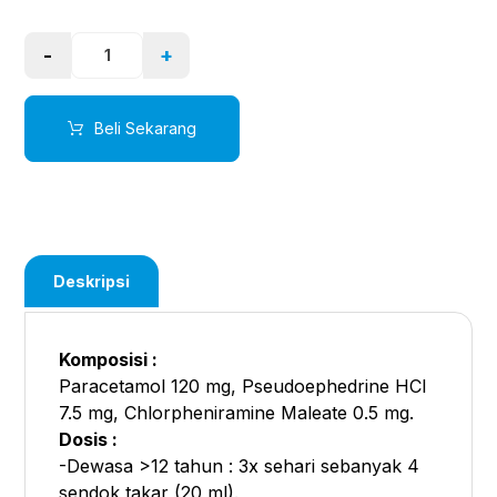
-
+
Beli Sekarang
Deskripsi
Komposisi :
Paracetamol 120 mg, Pseudoephedrine HCl
7.5 mg, Chlorpheniramine Maleate 0.5 mg.
Dosis :
-Dewasa >12 tahun : 3x sehari sebanyak 4
sendok takar (20 ml).