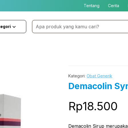
Tentang
Cerita
egori
Kategori:
Obat Generik
Demacolin Sy
Rp
18.500
Demacolin Sirup merupakan 