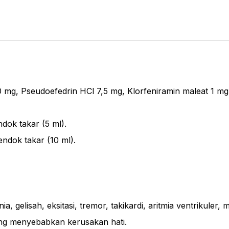
 mg, Pseudoefedrin HCl 7,5 mg, Klorfeniramin maleat 1 mg
dok takar (5 ml).
endok takar (10 ml).
elisah, eksitasi, tremor, takikardi, aritmia ventrikuler, mul
ng menyebabkan kerusakan hati.