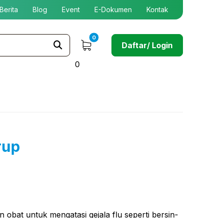
Berita
Blog
Event
E-Dokumen
Kontak
Daftar/ Login
0
rup
obat untuk mengatasi gejala flu seperti bersin-