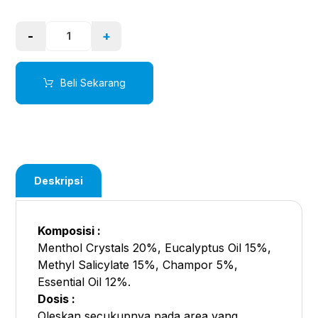
-
+
Beli Sekarang
Deskripsi
Komposisi :
Menthol Crystals 20%, Eucalyptus Oil 15%,
Methyl Salicylate 15%, Champor 5%,
Essential Oil 12%.
Dosis :
Oleskan secukupnya pada area yang