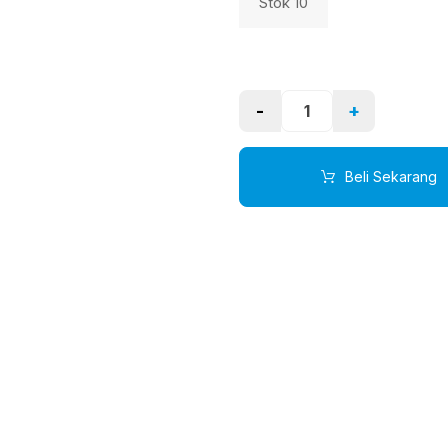
Stok 10
-
+
Beli Sekarang