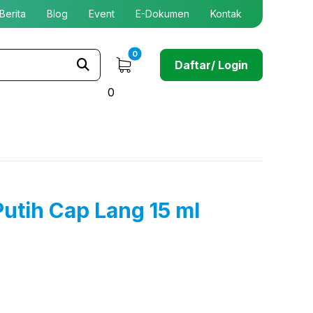
Berita
Blog
Event
E-Dokumen
Kontak
Daftar/ Login
0
utih Cap Lang 15 ml