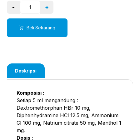
-
+
Beli Sekarang
Deskripsi
Komposisi :
Setiap 5 ml mengandung :
Dextromethorphan HBr 10 mg,
Diphenhydramine HCl 12.5 mg, Ammonium
Cl 100 mg, Natrium citrate 50 mg, Menthol 1
mg.
Dosis :