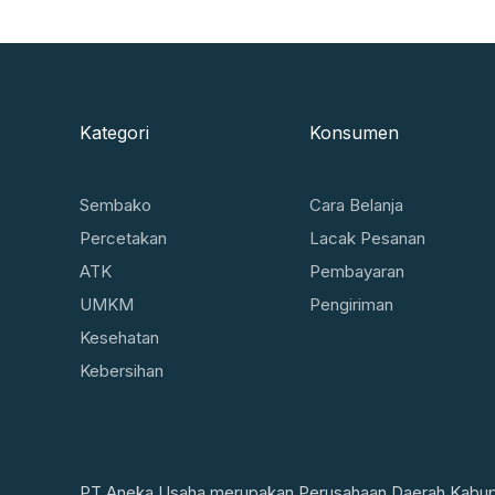
Kategori
Konsumen
Sembako
Cara Belanja
Percetakan
Lacak Pesanan
ATK
Pembayaran
UMKM
Pengiriman
Kesehatan
Kebersihan
PT Aneka Usaha merupakan Perusahaan Daerah Kabupat