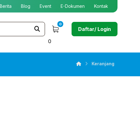
Berita
Blog
Event
E-Dokumen
Kontak
Daftar/ Login
0
Keranjang