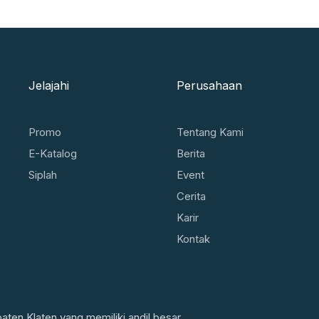
Jelajahi
Perusahaan
Promo
Tentang Kami
E-Katalog
Berita
Siplah
Event
Cerita
Karir
Kontak
en Klaten yang memiliki andil besar