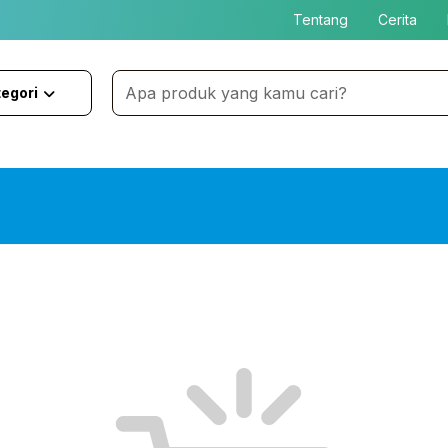
Tentang
Cerita
egori