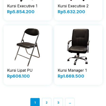
Kursi Executive 1
Kursi Executive 2
Rp
5.854.200
Rp
5.632.200
Kursi Lipat PU
Kursi Manager 1
Rp
606.100
Rp
1.669.500
1
2
3
→