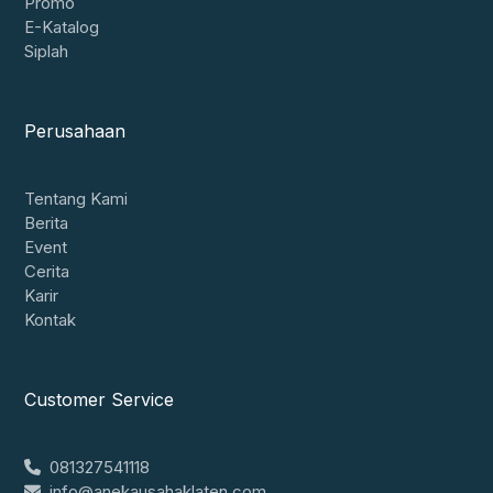
Promo
E-Katalog
Siplah
Perusahaan
Tentang Kami
Berita
Event
Cerita
Karir
Kontak
Customer Service
081327541118
info@anekausahaklaten.com