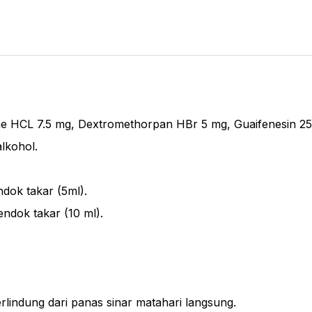
e HCL 7.5 mg, Dextromethorpan HBr 5 mg, Guaifenesin 25
lkohol.
ndok takar (5ml).
endok takar (10 ml).
erlindung dari panas sinar matahari langsung.