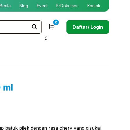
Berita
Blog
Event
E-Dokumen
Kontak
Daftar/ Login
0
 ml
up batuk pilek dengan rasa chery yang disukai