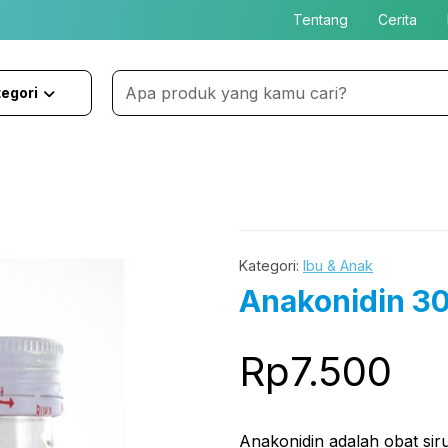
Tentang
Cerita
egori
Kategori:
Ibu & Anak
Anakonidin 30
Rp
7.500
Anakonidin adalah obat sir