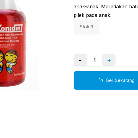
anak-anak. Meredakan bat
pilek pada anak.
Stok 9
-
+
Beli Sekarang