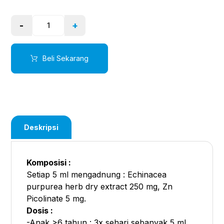
-
+
Beli Sekarang
Deskripsi
Komposisi :
Setiap 5 ml mengadnung : Echinacea
purpurea herb dry extract 250 mg, Zn
Picolinate 5 mg.
Dosis :
-Anak >6 tahun : 3x sehari sebanyak 5 ml.