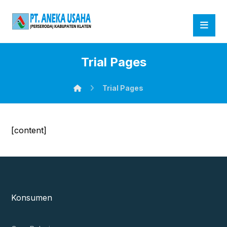
Trial Pages
Trial Pages
[content]
Konsumen